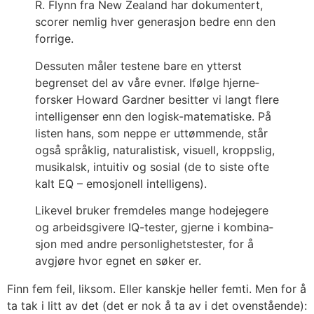
R. Flynn fra New Zea­land har doku­men­tert,
sco­rer nem­lig hver gene­ra­sjon bed­re enn den
for­ri­ge.
Dess­uten måler tes­te­ne bare en ytterst
begren­set del av våre evner. Iføl­ge hjerne­
fors­ker Howard Gard­ner besit­ter vi langt fle­re
intel­li­gen­ser enn den logisk-mate­ma­tis­ke. På
lis­ten hans, som nep­pe er uttøm­men­de, står
også språk­lig, natu­ra­lis­tisk, visu­ell, kropps­lig,
musi­kalsk, intui­tiv og sosi­al (de to sis­te ofte
kalt EQ – emo­sjo­nell intel­li­gens).
Like­vel bru­ker frem­de­les man­ge hode­je­ge­re
og arbeids­gi­ve­re IQ-tes­ter, gjer­ne i kom­bi­na­
sjon med and­re per­son­lig­hets­tes­ter, for å
avgjø­re hvor egnet en søker er.
Finn fem feil, lik­som. Eller kan­skje hel­ler fem­ti. Men for å
ta tak i litt av det (det er nok å ta av i det oven­stå­en­de):