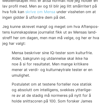
Med­lem­ska­pet mitt er alt­så nor­malt noe jeg hol­der en
lav pro­fil med. Men av og til blir jeg litt små­ir­ri­tert på
hva folk kan
skri­ve om Men­sa
under viss­he­ten om at
ingen gid­der å utford­re dem på det.
Jeg kun­ne skre­vet mangt og meget om hva Aften­pos­
tens kunn­skaps­løse jour­na­list fikk ut av Men­sas land­
streff her om dagen, men man må vel­ge, og her er hva
jeg har valgt:
Men­sa beskri­ver sine IQ-tes­ter som kul­tur­frie.
Alder, bak­grunn og utdan­nel­se skal ikke ha
noe å si for resul­ta­tet. Men man­ge kri­ti­ke­re
mener at ver­di- og kul­tur­nøy­tra­le tes­ter er en
umu­lig­het.
Pos­tu­la­tet om at tes­te­ne for­tel­ler noe sta­tisk
og abso­lutt om intel­li­gens, svek­kes ytter­li­ge­
re av at de sta­dig må nor­me­res på nytt for å
hol­de snitt­sco­ren på 100. Som fors­ker James