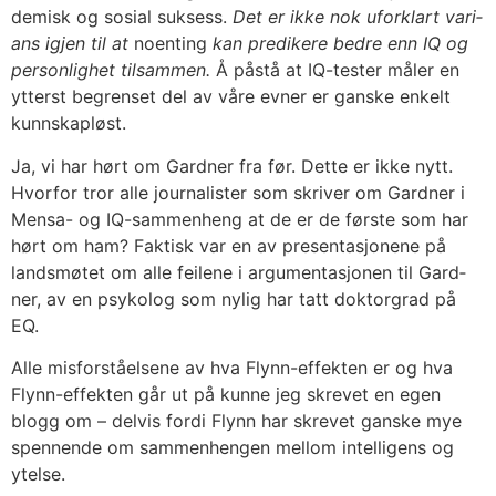
de­misk og sosi­al suk­sess.
Det er ikke nok ufor­klart vari­
ans igjen til at
noen­ting
kan pre­di­ke­re bed­re enn IQ og
per­son­lig­het til­sam­men.
Å påstå at IQ-tes­ter måler en
ytterst begren­set del av våre evner er gans­ke enkelt
kunn­skap­løst.
Ja, vi har hørt om Gard­ner fra før. Det­te er ikke nytt.
Hvor­for tror alle jour­na­lis­ter som skri­ver om Gard­ner i
Men­sa- og IQ-sam­men­heng at de er de førs­te som har
hørt om ham? Fak­tisk var en av pre­sen­ta­sjo­ne­ne på
lands­mø­tet om alle fei­le­ne i argu­men­ta­sjo­nen til Gard­
ner, av en psy­ko­log som nylig har tatt dok­tor­grad på
EQ.
Alle mis­for­stå­el­se­ne av hva Flynn-effek­ten er og hva
Flynn-effek­ten går ut på kun­ne jeg skre­vet en egen
blogg om – del­vis for­di Flynn har skre­vet gans­ke mye
spen­nen­de om sam­men­hen­gen mel­lom intel­li­gens og
ytel­se.