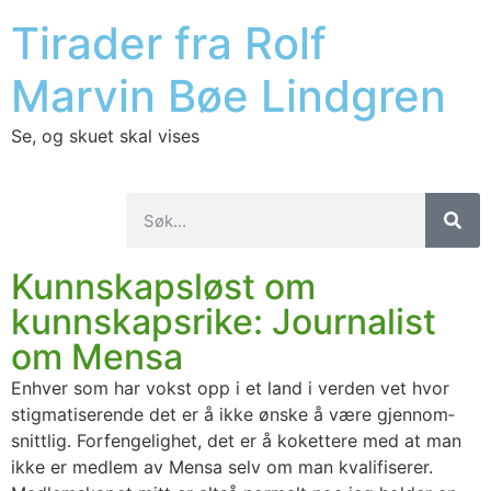
Tirader fra Rolf
Marvin Bøe Lindgren
Se, og skuet skal vises
Kunnskapsløst om
kunnskapsrike: Journalist
om Mensa
Enhver som har vokst opp i et land i ver­den vet hvor
stig­ma­ti­se­ren­de det er å ikke øns­ke å være gjen­nom­
snitt­lig. For­fen­ge­lig­het, det er å koket­te­re med at man
ikke er med­lem av Men­sa selv om man kva­li­fi­se­rer.