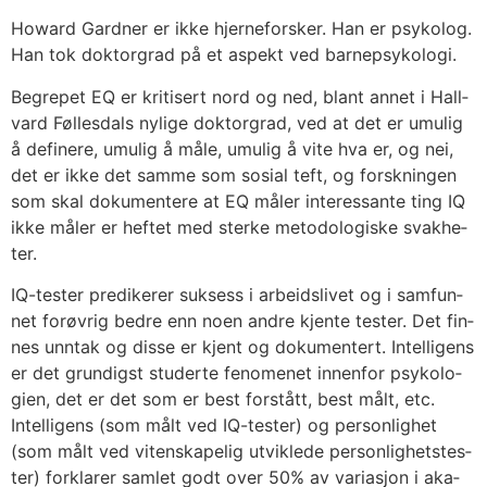
Howard Gard­ner er ikke hjerne­fors­ker. Han er psy­ko­log.
Han tok dok­tor­grad på et aspekt ved barne­psy­ko­lo­gi.
Begre­pet EQ er kri­ti­sert nord og ned, blant annet i Hall­
vard Føl­les­dals nyli­ge dok­tor­grad, ved at det er umu­lig
å defi­ne­re, umu­lig å måle, umu­lig å vite hva er, og nei,
det er ikke det sam­me som sosi­al teft, og forsk­nin­gen
som skal doku­men­te­re at EQ måler inter­es­san­te ting IQ
ikke måler er hef­tet med ster­ke meto­do­lo­gis­ke svak­he­
ter.
IQ-tes­ter pre­di­ke­rer suk­sess i arbeids­li­vet og i sam­fun­
net for­øv­rig bed­re enn noen and­re kjen­te tes­ter. Det fin­
nes unn­tak og dis­se er kjent og doku­men­tert. Intel­li­gens
er det grun­digst stu­der­te feno­me­net innen­for psy­ko­lo­
gi­en, det er det som er best for­stått, best målt, etc.
Intel­li­gens (som målt ved IQ-tes­ter) og per­son­lig­het
(som målt ved viten­ska­pe­lig utvik­le­de per­son­lig­hets­tes­
ter) for­kla­rer sam­let godt over 50% av varia­sjon i aka­