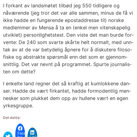
I for­kant av lands­mø­tet til­bød jeg 550 tid­li­ge­re og
nåvæ­ren­de (jeg tror det var alle sam­men, minus de få vi
ikke had­de en fun­ge­ren­de epostaddres­se til) nors­ke
med­lem­mer av Men­sa å ta en (enkel men viten­ska­pe­lig
utvik­let) per­son­lig­hets­test. Den vis­te det man bur­de for­
ven­te: De 240 som svar­te skår­te helt nor­malt, med unn­
tak av at de var bety­de­lig åpne­re for å dis­ku­te­re filo­so­
fis­ke og abs­trak­te spørs­mål enn det som er gjen­nom­
snitt­lig. Det var nevnt på pro­gram­met. Spur­te jour­na­lis­
ten om det­te?
I enkel­te land reg­ner det så kraf­tig at kum­lok­ke­ne dan­
ser. Had­de de vært fir­kan­tet, had­de for­mo­dent­lig men­
nes­ker som pluk­ket dem opp av hul­le­ne vært en egen
yrkes­grup­pe.
Del dette:
Face­