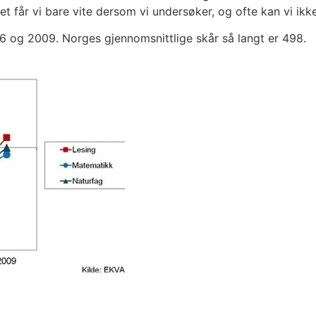
, det får vi bare vite der­som vi under­sø­ker, og ofte kan vi i
 og 2009. Nor­ges gjen­nom­snitt­li­ge skår så langt er 498.