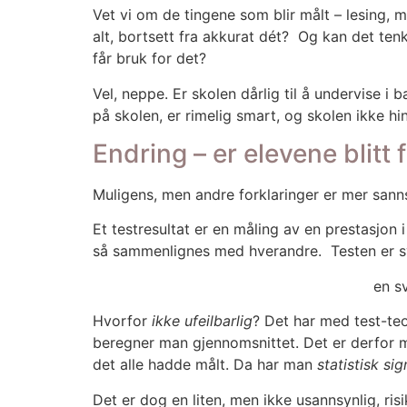
Vet vi om de tin­ge­ne som blir målt – lesing, ma
alt, bort­sett fra akku­rat dét? Og kan det ten­ke
får bruk for det?
Vel, nep­pe. Er sko­len dår­lig til å under­vi­se
på sko­len, er rime­lig smart, og sko­len ikke hin
Endring – er elevene blitt
Muli­gens, men and­re for­kla­rin­ger er mer sann­s
Et test­re­sul­tat er en måling av en pre­sta­sjon i
så sam­men­lig­nes med hver­and­re. Tes­ten er s
en sv
Hvor­for
ikke ufeil­bar­lig
? Det har med test-teor
bereg­ner man gjen­nom­snit­tet. Det er der­for
det alle had­de målt. Da har man
sta­tis­tisk sig­
Det er dog en liten, men ikke usann­syn­lig, ris