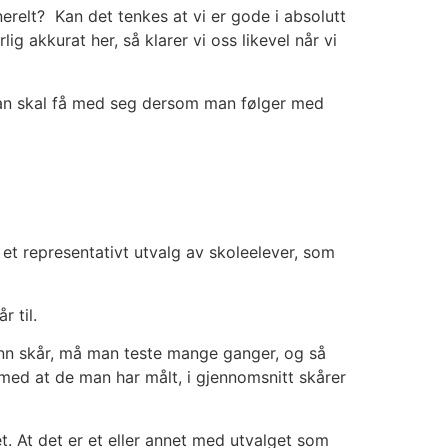
ne­relt? Kan det ten­kes at vi er gode i abso­lutt
g akku­rat her, så kla­rer vi oss like­vel når vi
ing man skal få med seg der­som man føl­ger med
re et repre­sen­ta­tivt utvalg av skole­ele­ver, som
r til.
sann skår, må man tes­te man­ge gan­ger, og så
med at de man har målt, i gjen­nom­snitt skå­rer
et. At det er et eller annet med utval­get som