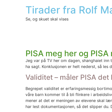
Tirader fra Rolf 
Se, og skuet skal vises
PISA meg her og PISA
Jeg var på TV her om dagen, shang­hai­et inn til
ha sagt. Kon­klu­sjo­nen er helt nederst, så les d
Validitet – måler PISA det
Begre­pet vali­di­tet er erfa­rings­mes­sig bort
våre barn kom­mer til å bli flin­ke­re i arbeids­
mener at det er menin­gen av ele­ve­ne skal lær
har lest doku­men­ta­sjo­nen, så det slip­per du