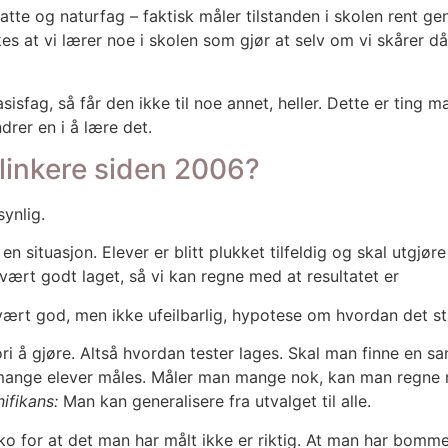
t­te og natur­fag – fak­tisk måler til­stan­den i sko­len rent ge
s at vi lærer noe i sko­len som gjør at selv om vi skå­rer dår­li
 i basis­fag, så får den ikke til noe annet, hel­ler. Det­te er t
d­rer en i å lære det.
 flinkere siden 2006?
yn­lig.
 en situa­sjon. Ele­ver er blitt pluk­ket til­fel­dig og skal utgjø­
vært godt laget, så vi kan reg­ne med at resul­ta­tet er
ært god, men ikke ufeil­bar­lig, hypo­te­se om hvor­dan det stå
i å gjø­re. Alt­så hvor­dan tes­ter lages. Skal man fin­ne en 
 man­ge ele­ver måles. Måler man man­ge nok, kan man reg­ne 
ni­fi­kans:
Man kan gene­ra­li­se­re fra utval­get til alle.
i­ko for at det man har målt ikke er rik­tig. At man har bom­m