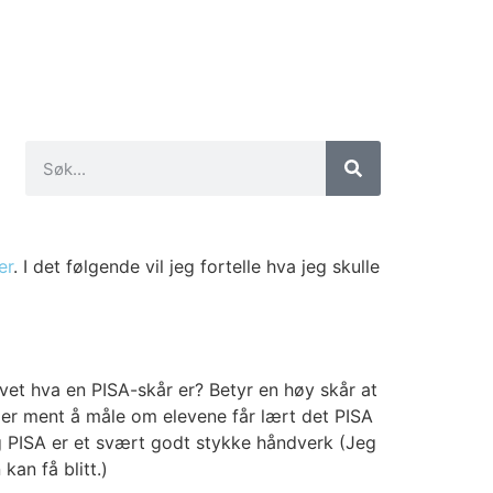
er
. I det føl­gen­de vil jeg for­tel­le hva jeg skul­le
 vi vet hva en PISA-skår er? Betyr en høy skår at
ISA er ment å måle om ele­ve­ne får lært det PISA
og PISA er et svært godt styk­ke hånd­verk (Jeg
kan få blitt.)