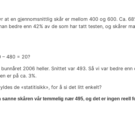
etyr at en gjen­nom­snitt­lig skår er mel­lom 400 og 600. Ca.
man bed­re enn 42% av de som har tatt tes­ten, og skå­rer 
0 – 480 = 20?
i bunn­året 2006 hel­ler. Snit­tet var 493. Så vi var bed­re enn
gen er på ca. 3%.
kyl­des de «statiti­sikk», for å si det litt enkelt?
 san­ne skå­ren vår tem­me­lig nær 495, og det er ingen reell for