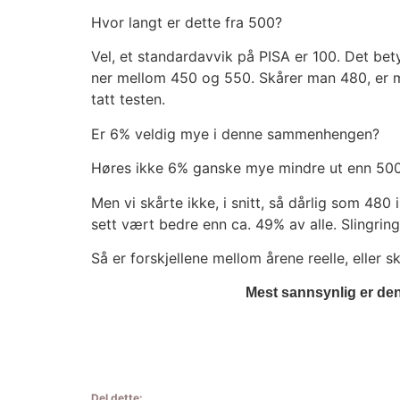
Hvor langt er det­te fra 500?
Vel, et stan­dard­av­vik på PISA er 100. Det b
ner mel­lom 450 og 550. Skå­rer man 480, er 
tatt tes­ten.
Er 6% vel­dig mye i den­ne sam­men­hen­gen?
Høres ikke 6% gans­ke mye mind­re ut enn 50
Men vi skår­te ikke, i snitt, så dår­lig som 480 
sett vært bed­re enn ca. 49% av alle. Sling­rin­
Så er for­skjel­le­ne mel­lom åre­ne reel­le, eller s
Mest sann­syn­lig er den
Del dette: