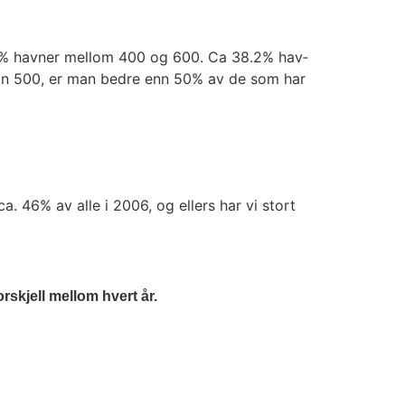
 68% hav­ner mel­lom 400 og 600. Ca 38.2% hav­
man 500, er man bed­re enn 50% av de som har
 ca. 46% av alle i 2006, og ellers har vi stort
­skjell mel­lom hvert år.