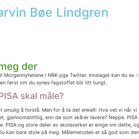
Marvin Bøe Lindgren
 meg der
 Mor­gen­ny­he­te­ne i NRK pga Twit­ter. Inn­sla­get kan du se
h
en først om du synes fag­stof­fet blir litt tungt.
 PISA skal måle?
­imot umu­lig å for­stå. Men for å ta det enkelt: Hva vet vi når
li­vet, gjen­nom­snitt­lig, enn de som skå­rer lave­re? Nep­pe. P
e. PISA og sto­re deler av skole­ver­ket er eni­ge om det­te, 
. Du kan bare sto­le på meg. Måle­me­to­den er så god som den 