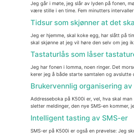
Jeg går i møte, jeg slår av lyden på fonen, mø
være stil­le i en time. Fem minut­ters inter­val­l
Tidsur som skjønner at det skal
Jeg er hjem­me, skal koke egg, har slått på time
skal skjøn­ne at jeg vil høre den selv om jeg ik
Tastaturlås som låser tastatur
Jeg har fonen i lom­ma, noen rin­ger. Det mor­som
ke­rer jeg å både star­te sam­ta­len og avslut­te d
Brukervennlig organisering a
Addresse­boka på K500i er, vel, hva skal man si
slet­ter mel­din­ger, den nye SMS-en kom­mer, je
Intelligent tasting av SMS-er
SMS-er på K500i er også en prø­vel­se: Jeg skri­ver