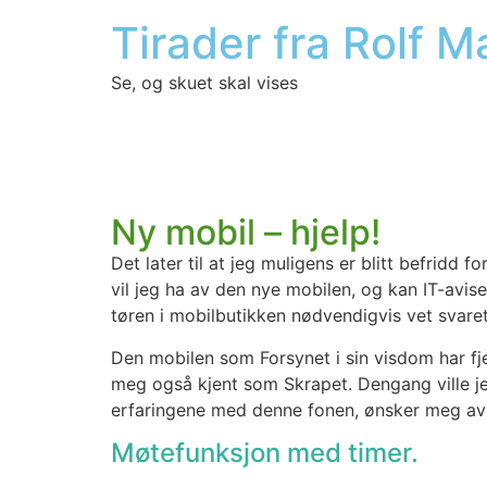
Tirader fra Rolf 
Se, og skuet skal vises
Ny mobil – hjelp!
Det later til at jeg muli­gens er blitt befridd fo
vil jeg ha av den nye mobi­len, og kan IT-avi­se
tø­ren i mobil­bu­tik­ken nød­ven­dig­vis vet sva­
Den mobi­len som For­sy­net i sin vis­dom har fje
meg også kjent som Skra­pet. Den­gang vil­le j
erfa­rin­ge­ne med den­ne fonen, øns­ker meg av 
Møtefunksjon med timer.