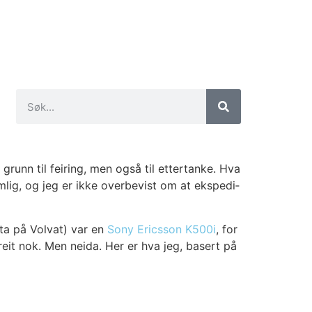
grunn til fei­ring, men også til etter­tan­ke. Hva
lig, og jeg er ikke over­be­vist om at eks­p­edi­
­ta på Vol­vat) var en
Sony Erics­son K500i
, for
reit nok. Men nei­da. Her er hva jeg, basert på