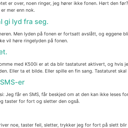
tet er over, noen rin­ger, jeg hører ikke fonen. Hørt den før
er er mer enn nok.
 gi lyd fra seg.
­ren. Men lyden på fonen er fort­satt avslått, og egge­ne blir
ke vil høre ringe­ly­den på fonen.
et.
­me med K500i er at da blir tas­ta­tu­ret akti­vert, og hvis jeg
en. Eller ta et bil­de. Eller spil­le en fin sang. Tas­ta­tu­ret ska
v SMS-er
: Jeg får en SMS, får beskjed om at den kan ikke leses for­d
g tas­ter for fort og slet­ter den også.
 noe, tas­ter feil, slet­ter, tryk­ker jeg for fort på slett blir h