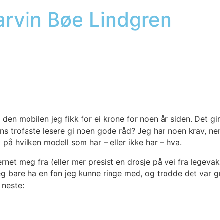
Marvin Bøe Lindgren
r den mobi­len jeg fikk for ei kro­ne for noen år siden. Det gir 
ns tro­fas­te lese­re gi noen gode råd? Jeg har noen krav, nem­
ret på hvil­ken modell som har – eller ikke har – hva.
r­net meg fra (eller mer pre­sist en dro­sje på vei fra lege­vak
eg bare ha en fon jeg kun­ne rin­ge med, og trod­de det var g
nes­te: