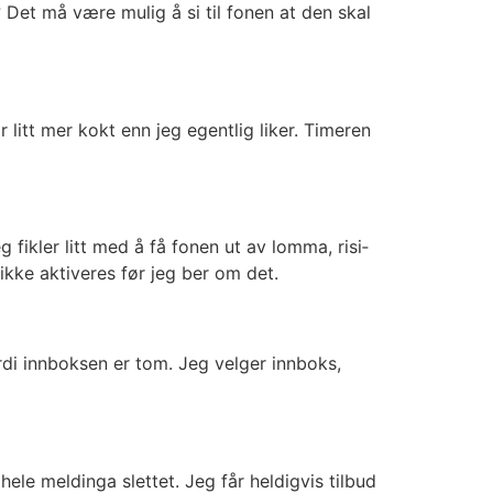
? Det må være mulig å si til fonen at den skal
 litt mer kokt enn jeg egent­lig liker. Time­ren
 fik­ler litt med å få fonen ut av lom­ma, risi­
l ikke akti­ve­res før jeg ber om det.
i inn­bok­sen er tom. Jeg vel­ger inn­boks,
ele mel­din­ga slet­tet. Jeg får hel­dig­vis til­bud