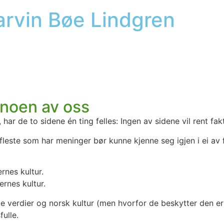
Marvin Bøe Lindgren
, noen av oss
 har de to side­ne én ting fel­les: Ingen av side­ne vil rent fak­ti
s­te som har menin­ger bør kun­ne kjen­ne seg igjen i ei av føl­
r­nes kul­tur.
r­nes kul­tur.
­ke ver­di­er og norsk kul­tur (men hvor­for de beskyt­ter den e
ul­le.