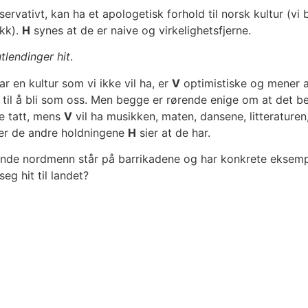
r­va­tivt, kan ha et apo­lo­ge­tisk for­hold til norsk kul­tur (vi 
ikk).
H
synes at de er nai­ve og vir­ke­lig­hets­fjer­ne.
tlen­din­ger hit
.
har en kul­tur som vi ikke vil ha, er
V
opti­mis­tis­ke og mener 
til å bli som oss. Men beg­ge er røren­de eni­ge om at det bes­t
ele tatt, mens
V
vil ha musik­ken, maten, dan­se­ne, lit­te­ra­tu­r
ller de and­re hold­nin­ge­ne
H
sier at de har.
n­de nord­menn står på bar­ri­ka­de­ne og har kon­kre­te eksemp­l
eg hit til lan­det?