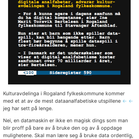
Kul­tur­av­de­lin­ga i Roga­land fyl­kes­kom­mu­ne kom­mer
med et at av de mest data­an­alfa­be­tis­ke utspil­le­ne
←
←
jeg har sett på len­ge.
Nei, en data­ma­skin er ikke en magisk dings som man
blir proff på bare av å bru­ke den og av å opp­da­ge
mulig­he­te­ne. Skal man lære seg å bru­ke data ordent­lig,