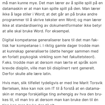
må man kun­ne mye. Det man lærer av å spil­le spill på en
data­ma­skin er at man kan spil­le spill på den. Man lærer
ikke å lage sti­ler i Word; at det går an på bru­ke and­re
pro­gram­mer til å skri­ve teks­ter enn Word; og man lærer
ikke at stan­dar­di­se­ring av doku­ment­for­ma­ter ikke betyr
at alle skal bru­ke Word. For eksem­pel.
Digi­tal kom­pe­tan­se gene­ra­li­se­rer bare til det man fak­
tisk har kom­pe­tan­se i. I rik­tig gam­le dager trod­de man
at kunn­skap gene­ra­li­ser­te (det­te hen­ger sam­men med
en for­latt psyko­gisk vink­ling som het
fakul­tets­teori
).
F.eks. trod­de man at der­som man lær­te et språk som
krev­de disi­plin, vil­le man bli disi­pli­nert rent gene­relt.
Der­for skul­le alle lære latin.
Hvis man, slik til­fel­let tyde­lig­vis er med Ine Marit Tors­vik
Ber­tel­sen, ikke kan nok om IT til å for­stå at en data­ma­
skin er man­ge for­skjel­li­ge ting avhen­gig av hva den bru­
kes til, vil man tro at der­som man kan bru­ke den til én