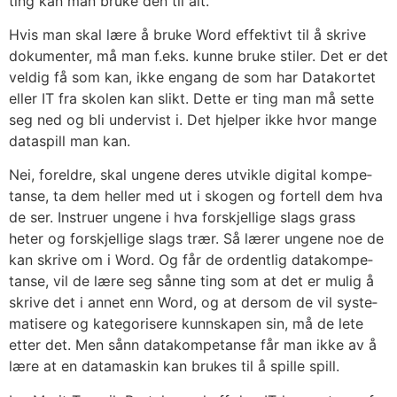
ting kan man bru­ke den til alt.
Hvis man skal lære å bru­ke Word effek­tivt til å skri­ve
doku­men­ter, må man f.eks. kun­ne bru­ke sti­ler. Det er det
vel­dig få som kan, ikke engang de som har Data­kor­tet
eller IT fra sko­len kan slikt. Det­te er ting man må set­te
seg ned og bli under­vist i. Det hjel­per ikke hvor man­ge
data­spill man kan.
Nei, for­eld­re, skal unge­ne deres utvik­le digi­tal kom­pe­
tan­se, ta dem hel­ler med ut i sko­gen og for­tell dem hva
de ser. Instru­er unge­ne i hva for­skjel­li­ge slags grass
heter og for­skjel­li­ge slags trær. Så lærer unge­ne noe de
kan skri­ve om i Word. Og får de ordent­lig data­kom­pe­
tan­se, vil de lære seg sån­ne ting som at det er mulig å
skri­ve det i annet enn Word, og at der­som de vil sys­te­
ma­ti­se­re og kate­go­ri­se­re kunn­ska­pen sin, må de lete
etter det. Men sånn data­kom­pe­tan­se får man ikke av å
lære at en data­ma­skin kan bru­kes til å spil­le spill.