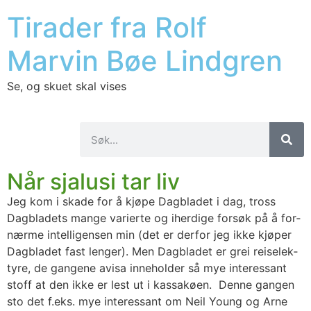
Tirader fra Rolf
Marvin Bøe Lindgren
Se, og skuet skal vises
Når sjalusi tar liv
Jeg kom i ska­de for å kjø­pe Dag­bla­det i dag, tross
Dag­bla­dets man­ge varier­te og iher­di­ge for­søk på å for­
nær­me intel­li­gen­sen min (det er der­for jeg ikke kjø­per
Dag­bla­det fast len­ger). Men Dag­bla­det er grei reise­lek­
ty­re, de gan­ge­ne avi­sa inne­hol­der så mye inter­es­sant
stoff at den ikke er lest ut i kassa­køen. Den­ne gan­gen
sto det f.eks. mye inter­es­sant om Neil Young og Arne