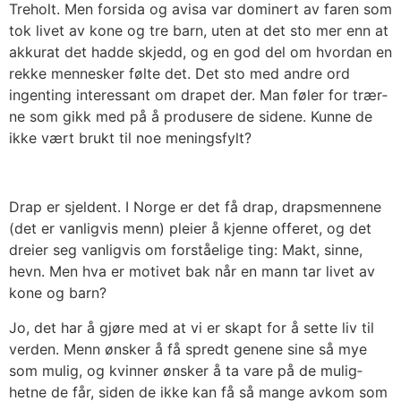
Tre­holt. Men for­si­da og avi­sa var domi­nert av faren som
tok livet av kone og tre barn, uten at det sto mer enn at
akku­rat det had­de skjedd, og en god del om hvor­dan en
rek­ke men­nes­ker føl­te det. Det sto med and­re ord
ingen­ting inter­es­sant om dra­pet der. Man føler for trær­
ne som gikk med på å pro­du­se­re de side­ne. Kun­ne de
ikke vært brukt til noe menings­fylt?
Drap er sjel­dent. I Nor­ge er det få drap, draps­men­ne­ne
(det er van­lig­vis menn) plei­er å kjen­ne offe­ret, og det
drei­er seg van­lig­vis om for­ståe­li­ge ting: Makt, sin­ne,
hevn. Men hva er moti­vet bak når en mann tar livet av
kone og barn?
Jo, det har å gjø­re med at vi er skapt for å set­te liv til
ver­den. Menn øns­ker å få spredt gene­ne sine så mye
som mulig, og kvin­ner øns­ker å ta vare på de mulig­
hetne de får, siden de ikke kan få så man­ge avkom som