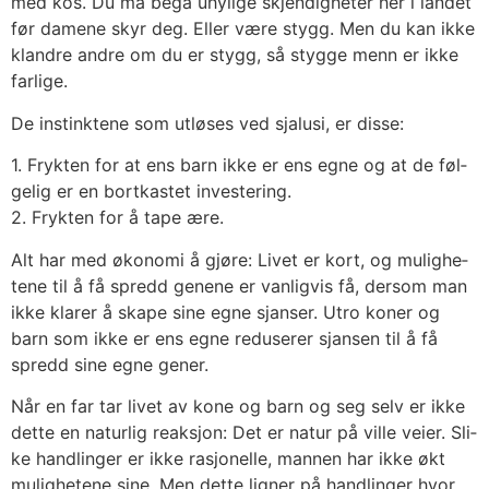
med kos. Du må begå uhy­li­ge skjen­dig­he­ter her i lan­det
før dame­ne skyr deg. Eller være stygg. Men du kan ikke
kland­re and­re om du er stygg, så styg­ge menn er ikke
far­li­ge.
De instink­te­ne som utlø­ses ved sja­lu­si, er dis­se:
1. Fryk­ten for at ens barn ikke er ens egne og at de føl­
ge­lig er en bort­kas­tet inves­te­ring.
2. Fryk­ten for å tape ære.
Alt har med øko­no­mi å gjø­re: Livet er kort, og mulig­he­
te­ne til å få spredd gene­ne er van­lig­vis få, der­som man
ikke kla­rer å ska­pe sine egne sjan­ser. Utro koner og
barn som ikke er ens egne redu­se­rer sjan­sen til å få
spredd sine egne gener.
Når en far tar livet av kone og barn og seg selv er ikke
det­te en natur­lig reak­sjon: Det er natur på vil­le vei­er. Sli­
ke hand­lin­ger er ikke rasjo­nel­le, man­nen har ikke økt
mulig­he­te­ne sine. Men det­te lig­ner på hand­lin­ger hvor