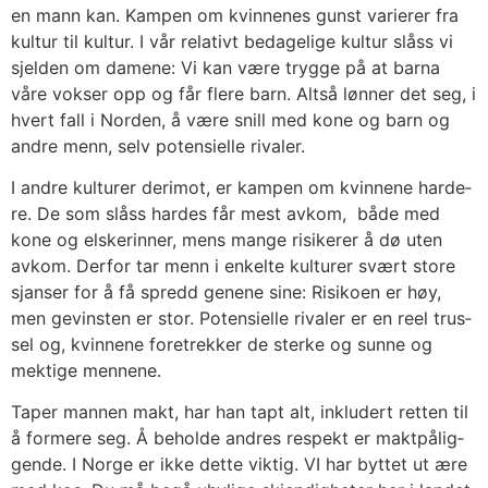
en mann kan. Kam­pen om kvin­ne­nes gunst varie­rer fra
kul­tur til kul­tur. I vår rela­tivt beda­ge­li­ge kul­tur slåss vi
sjel­den om dame­ne: Vi kan være tryg­ge på at bar­na
våre vokser opp og får fle­re barn. Alt­så løn­ner det seg, i
hvert fall i Nor­den, å være snill med kone og barn og
and­re menn, selv poten­si­el­le riva­ler.
I and­re kul­tu­rer der­imot, er kam­pen om kvin­ne­ne har­de­
re. De som slåss har­des får mest avkom, både med
kone og els­ker­in­ner, mens man­ge risi­ke­rer å dø uten
avkom. Der­for tar menn i enkel­te kul­tu­rer svært sto­re
sjan­ser for å få spredd gene­ne sine: Risi­ko­en er høy,
men gevins­ten er stor. Poten­si­el­le riva­ler er en reel trus­
sel og, kvin­ne­ne fore­trek­ker de ster­ke og sun­ne og
mek­ti­ge men­ne­ne.
Taper man­nen makt, har han tapt alt, inklu­dert ret­ten til
å for­me­re seg. Å behol­de and­res respekt er makt­på­lig­
gen­de. I Nor­ge er ikke det­te vik­tig. VI har byt­tet ut ære