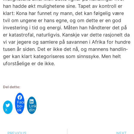
han had­de økt mulig­he­te­ne sine. Tapet av kon­troll er
klart: Kona har fun­net ny mann, det kan føl­ge­lig være
tvil om unge­ne er hans egne, og om det­te er en god
inves­te­ring i tid og ener­gi. Måten han hånd­te­rer det på
er kata­stro­fal, natur­lig­vis. Kan­skje var det­te rasjo­nelt da
vi var jege­re og sam­le­re på savan­nen i Afri­ka for hund­re
tusen år siden. Det er ikke det nå, og man­nens hand­lin­
ger kan klart kate­go­ri­se­res som sinns­syke. Men helt
ufor­ståe­li­ge er de ikke.
Del dette:
Face­
bo­
Linke­
X
ok
dIn
PREVIOUS
NEXT