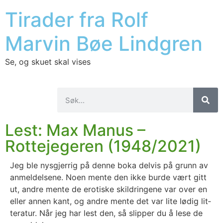
Tirader fra Rolf
Marvin Bøe Lindgren
Se, og skuet skal vises
Lest: Max Manus –
Rottejegeren (1948/2021)
Jeg ble nys­gjer­rig på den­ne boka del­vis på grunn av
anmel­del­se­ne. Noen men­te den ikke bur­de vært gitt
ut, and­re men­te de ero­tis­ke skild­rin­ge­ne var over en
eller annen kant, og and­re men­te det var lite lødig lit­
te­ra­tur. Når jeg har lest den, så slip­per du å lese de