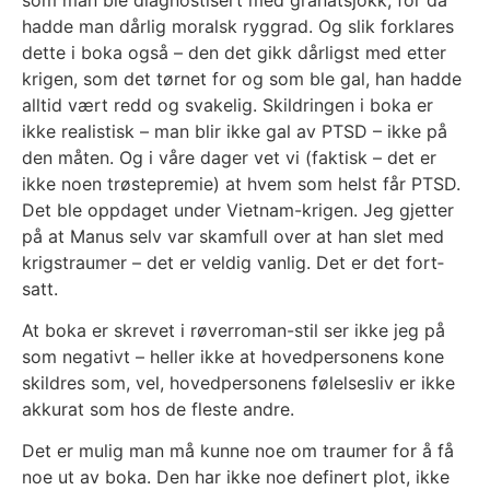
had­de man dår­lig moralsk rygg­rad. Og slik for­kla­res
det­te i boka også – den det gikk dår­ligst med etter
kri­gen, som det tør­net for og som ble gal, han had­de
all­tid vært redd og sva­ke­lig. Skild­rin­gen i boka er
ikke rea­lis­tisk – man blir ikke gal av PTSD – ikke på
den måten. Og i våre dager vet vi (fak­tisk – det er
ikke noen trøste­pre­mie) at hvem som helst får PTSD.
Det ble opp­da­get under Viet­nam-kri­gen. Jeg gjet­ter
på at Manus selv var skam­full over at han slet med
krigs­trau­mer – det er vel­dig van­lig. Det er det fort­
satt.
At boka er skre­vet i røver­ro­man-stil ser ikke jeg på
som neg­a­tivt – hel­ler ikke at hoved­per­sonens kone
skild­res som, vel, hoved­per­sonens følel­ses­liv er ikke
akku­rat som hos de fles­te and­re.
Det er mulig man må kun­ne noe om trau­mer for å få
noe ut av boka. Den har ikke noe defi­nert plot, ikke