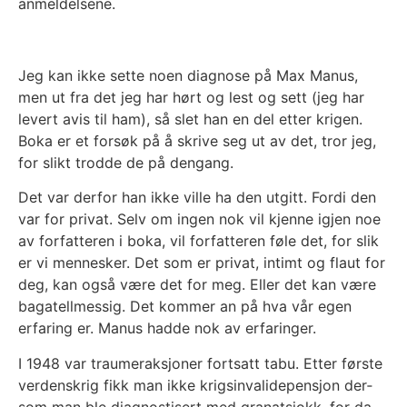
anmel­del­se­ne.
Jeg kan ikke set­te noen dia­gno­se på Max Manus,
men ut fra det jeg har hørt og lest og sett (jeg har
levert avis til ham), så slet han en del etter kri­gen.
Boka er et for­søk på å skri­ve seg ut av det, tror jeg,
for slikt trod­de de på den­gang.
Det var der­for han ikke vil­le ha den utgitt. For­di den
var for pri­vat. Selv om ingen nok vil kjen­ne igjen noe
av for­fat­te­ren i boka, vil for­fat­te­ren føle det, for slik
er vi men­nes­ker. Det som er pri­vat, intimt og flaut for
deg, kan også være det for meg. Eller det kan være
baga­tell­mes­sig. Det kom­mer an på hva vår egen
erfa­ring er. Manus had­de nok av erfa­rin­ger.
I 1948 var trau­me­r­ak­sjo­ner fort­satt tabu. Etter førs­te
ver­dens­krig fikk man ikke krigs­in­va­lide­pen­sjon der­
som man ble dia­gnos­ti­sert med gra­nat­sjokk, for da