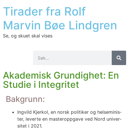
Tirader fra Rolf
Marvin Bøe Lindgren
Se, og skuet skal vises
Akademisk Grundighet: En
Studie i Integritet
Bakgrunn:
Ing­vild Kjer­kol, en norsk poli­ti­ker og helse­mi­nis­
ter, lever­te en mas­ter­opp­ga­ve ved Nord uni­ver­
si­tet i 2021.