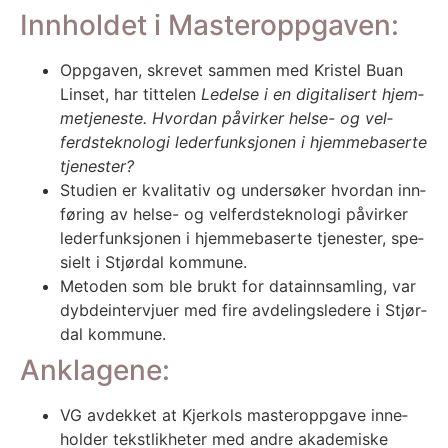
Innholdet i Masteroppgaven:
Opp­ga­ven, skre­vet sam­men med Kris­tel Buan
Lin­set, har tit­te­len
Ledel­se i en digi­ta­li­sert hjem­
me­tje­nes­te. Hvor­dan påvir­ker helse- og vel­
ferds­tek­no­lo­gi leder­funk­sjo­nen i hjem­me­ba­ser­te
tje­nes­ter?
Stu­di­en er kva­li­ta­tiv og under­sø­ker hvor­dan inn­
fø­ring av helse- og vel­ferds­tek­no­lo­gi påvir­ker
leder­funk­sjo­nen i hjem­me­ba­ser­te tje­nes­ter, spe­
si­elt i Stjør­dal kom­mu­ne.
Meto­den som ble brukt for data­inn­sam­ling, var
dybde­in­ter­vju­er med fire avde­lings­le­de­re i Stjør­
dal kom­mu­ne.
Anklagene:
VG avdek­ket at Kjer­kols mas­ter­opp­ga­ve inne­
hol­der tekst­lik­he­ter med and­re aka­de­mis­ke