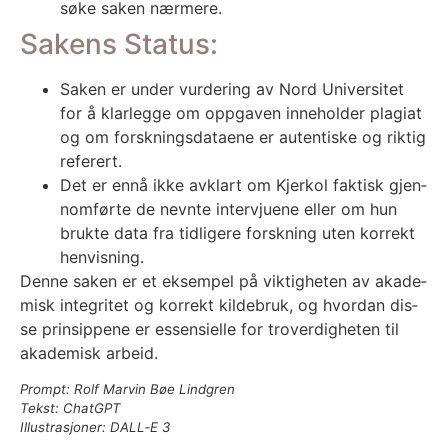
sø­ke saken nær­me­re.
Sakens Status:
Saken er under vur­de­ring av Nord Uni­ver­si­tet
for å klar­leg­ge om opp­ga­ven inne­hol­der pla­giat
og om forsk­nings­da­ta­ene er auten­tis­ke og rik­tig
refe­rert.
Det er ennå ikke avklart om Kjer­kol fak­tisk gjen­
nom­før­te de nevn­te inter­vju­ene eller om hun
bruk­te data fra tid­li­ge­re forsk­ning uten kor­rekt
hen­vis­ning.
Den­ne saken er et eksem­pel på vik­tig­he­ten av aka­de­
misk integri­tet og kor­rekt kilde­bruk, og hvor­dan dis­
se prin­sip­pe­ne er essen­si­el­le for tro­ver­dig­he­ten til
aka­de­misk arbeid.
Prompt: Rolf Mar­vin Bøe Lind­gren
Tekst: Cha­t­G­PT
Illust­ra­sjo­ner: DALL‑E 3