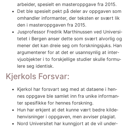
arbei­der, spe­si­elt en mas­ter­opp­ga­ve fra 2015.
Det ble spe­si­elt pekt på deler av opp­ga­ven som
omhand­ler infor­man­ter, der teks­ten er svært lik
den i mas­ter­opp­ga­ven fra 2015.
Jus­pro­fes­sor Fred­rik Mart­hi­nus­sen ved Uni­ver­si­
te­tet i Ber­gen anser det­te som svært alvor­lig og
mener det kan dreie seg om forsk­nings­juks. Han
argu­men­te­rer for at det er usann­syn­lig at inter­
vju­ob­jek­ter i to for­skjel­li­ge stu­di­er skul­le for­mu­
le­re seg iden­tisk.
Kjerkols Forsvar:
Kjer­kol har for­svart seg med at data­ene i hen­
nes opp­ga­ve ble sam­let inn fra uni­ke infor­man­
ter spe­si­fik­ke for hen­nes forsk­ning.
Hun har erkjent at det kun­ne vært bed­re kilde­
hen­vis­nin­ger i opp­ga­ven, men avvi­ser pla­giat.
Nord Uni­ver­si­tet har kunn­gjort at de vil under­