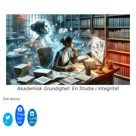
Aka­de­misk Grun­dig­het: En Stu­die i Integri­tet
Del dette:
Face­
bo­
Linke­
X
ok
dIn