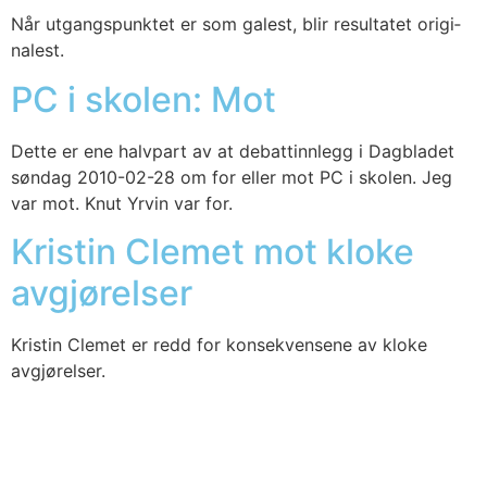
Når utgangs­punk­tet er som galest, blir resul­ta­tet ori­gi­
nalest.
PC i skolen: Mot
Det­te er ene halv­part av at debatt­inn­legg i Dag­bla­det
søn­dag 2010-02-28 om for eller mot PC i sko­len. Jeg
var mot. Knut Yrvin var for.
Kristin Clemet mot kloke
avgjørelser
Kris­tin Cle­met er redd for kon­se­kven­se­ne av klo­ke
avgjø­rel­ser.