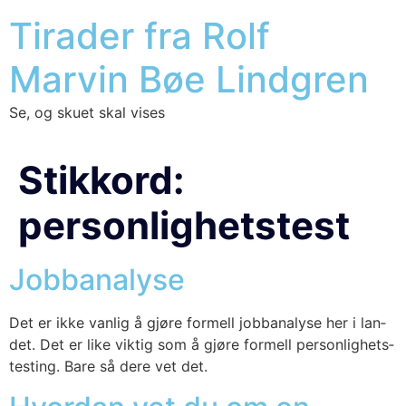
Tirader fra Rolf
Marvin Bøe Lindgren
Se, og skuet skal vises
Stikkord:
personlighetstest
Jobbanalyse
Det er ikke van­lig å gjø­re for­mell job­bana­ly­se her i lan­
det. Det er like vik­tig som å gjø­re for­mell per­son­lig­hets­
tes­ting. Bare så dere vet det.