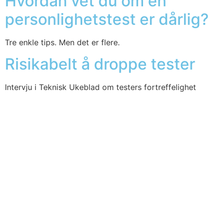
Hvordan vet du om en
personlighetstest er dårlig?
Tre enk­le tips. Men det er fle­re.
Risikabelt å droppe tester
Inter­vju i Tek­nisk Uke­blad om tes­ters for­tref­fe­lig­het