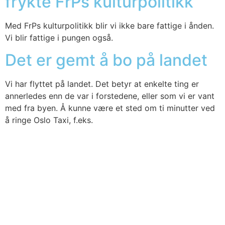
frykte FrPs kulturpolitikk
Med FrPs kul­tur­po­li­tikk blir vi ikke bare fat­ti­ge i ånden.
Vi blir fat­ti­ge i pun­gen også.
Det er gemt å bo på landet
Vi har flyt­tet på lan­det. Det betyr at enkel­te ting er
anner­le­des enn de var i for­ste­de­ne, eller som vi er vant
med fra byen. Å kun­ne være et sted om ti minut­ter ved
å rin­ge Oslo Taxi, f.eks.