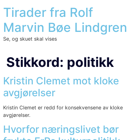
Tirader fra Rolf
Marvin Bøe Lindgren
Se, og skuet skal vises
Stikkord:
politikk
Kristin Clemet mot kloke
avgjørelser
Kris­tin Cle­met er redd for kon­se­kven­se­ne av klo­ke
avgjø­rel­ser.
Hvorfor næringslivet bør