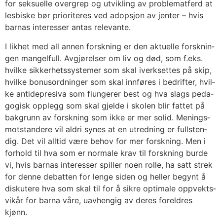
for sek­su­el­le over­grep og utvik­ling av pro­blem­at­ferd at
les­bis­ke bør prio­ri­te­res ved adop­sjon av jen­ter – hvis
bar­nas inter­es­ser antas rele­van­te.
I lik­het med all annen forsk­ning er den aktu­el­le forsk­nin­
gen man­gel­full. Avgjø­rel­ser om liv og død, som f.eks.
hvil­ke sik­ker­hets­sys­te­mer som skal iverk­set­tes på skip,
hvil­ke bonus­ord­nin­ger som skal inn­fø­res i bedrif­ter, hvil­
ke anti­de­pre­siva som fiun­ge­rer best og hva slags peda­
go­gisk opp­legg som skal gjel­de i sko­len blir fat­tet på
bak­grunn av forsk­ning som ikke er mer solid. Menings­
mot­stan­de­re vil ald­ri synes at en utred­ning er full­sten­
dig. Det vil all­tid være behov for mer forsk­ning. Men i
for­hold til hva som er nor­ma­le krav til forsk­ning bur­de
vi, hvis bar­nas inter­es­ser spil­ler noen rol­le, ha satt strek
for den­ne debat­ten for len­ge siden og hel­ler begynt å
dis­ku­te­re hva som skal til for å sik­re opti­ma­le opp­vekt­s­
vi­kår for bar­na våre, uav­hen­gig av deres for­eld­res
kjønn.