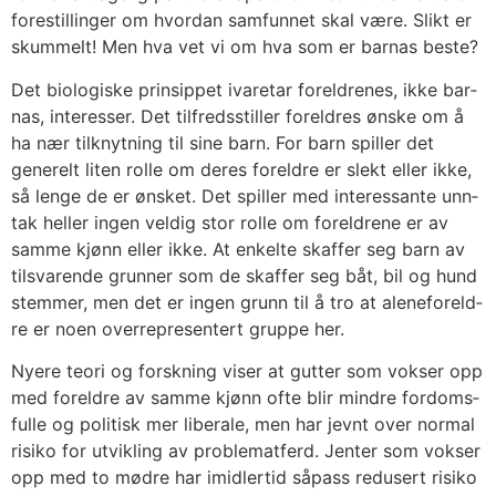
fore­stil­lin­ger om hvor­dan sam­fun­net skal være. Slikt er
skum­melt! Men hva vet vi om hva som er bar­nas bes­te?
Det bio­lo­gis­ke prin­sip­pet iva­re­tar for­eld­re­nes, ikke bar­
nas, inter­es­ser. Det til­freds­stil­ler for­eld­res øns­ke om å
ha nær til­knyt­ning til sine barn. For barn spil­ler det
gene­relt liten rol­le om deres for­eld­re er slekt eller ikke,
så len­ge de er øns­ket. Det spil­ler med inter­es­san­te unn­
tak hel­ler ingen vel­dig stor rol­le om for­eld­re­ne er av
sam­me kjønn eller ikke. At enkel­te skaf­fer seg barn av
til­sva­ren­de grun­ner som de skaf­fer seg båt, bil og hund
stem­mer, men det er ingen grunn til å tro at alene­for­eld­
re er noen over­re­pre­sen­tert grup­pe her.
Nyere teori og forsk­ning viser at gut­ter som vokser opp
med for­eld­re av sam­me kjønn ofte blir mind­re for­doms­
ful­le og poli­tisk mer libe­ra­le, men har jevnt over nor­mal
risi­ko for utvik­ling av pro­blem­at­ferd. Jen­ter som vokser
opp med to mød­re har imid­ler­tid såpass redu­sert risi­ko