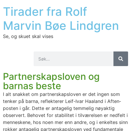
Tirader fra Rolf
Marvin Bøe Lindgren
Se, og skuet skal vises
Partnerskapsloven og
barnas beste
I alt snak­ket om part­ner­skaps­lo­ven er det ingen som
ten­ker på bar­na, reflek­te­rer Leif-Ivar Haa­land i Aften­
pos­ten i går. Det­te er anta­ge­lig tem­me­lig nøy­ak­tig
obser­vert. Beho­vet for sta­bi­li­tet i til­væ­rel­sen er ned­felt i
men­nes­ke­ne, hos noen mer enn and­re, og i enkel­tes sinn
rok­ker anta­ge­lig part­ner­skaps­lo­ven ved fun­da­men­ta­le