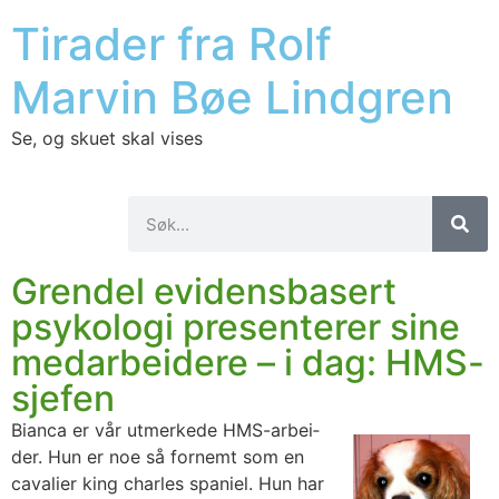
Tirader fra Rolf
Marvin Bøe Lindgren
Se, og skuet skal vises
Grendel evidensbasert
psykologi presenterer sine
medarbeidere – i dag: HMS-
sjefen
Bian­ca er vår utmer­ke­de HMS-arbei­
der. Hun er noe så for­nemt som en
cava­li­er king char­les spa­ni­el. Hun har