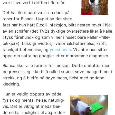
vært involvert i drif­ten i fle­re år.
Det har ikke bare vært en dans på
roser for Bian­ca. I løpet av det sis­te
året har hun hatt E.coli-infeksjon, blitt nes­ten revet i hjel
av en schä­fer (det TV2s dyk­ti­ge over­set­te­re liker å kal­le
«tysk fåre­hund» og som vi her i huset bare kal­ler «fille­
bik­kjer»), falsk gra­vi­di­tet, liv­mor­hals­be­ten­nel­se, kreft,
tann­kjøtt­be­ten­nel­se, og
ymist anna
. Vi antar hun sit­ter
oppe om nat­ta og goog­ler etter mor­som­me dia­gno­ser.
Bian­ca liker alle for­mer for mosjon. Det­te omfat­ter men
begren­ser seg ikke til å rul­le i snø­en, sove man­ge timer i
strekk, og å bjef­fe på høye menn, helst med hode­be­
kled­ning.
Hun er vel­dig opp­tatt av både
fysisk og men­tal helse, natur­lig­
vis. Det er vik­tig at med­ar­bei­
der­ne har mulig­het til atspre­del­