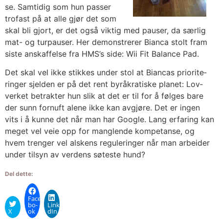
se. Sam­ti­dig som hun pas­ser
tro­fast på at alle gjør det som
skal bli gjort, er det også vik­tig med pau­ser, da sær­lig
mat- og tur­pau­ser. Her demon­stre­rer Bian­ca stolt fram
sis­te anskaf­fel­se fra HMS’s side: Wii Fit Balance Pad.
Det skal vel ikke stik­kes under stol at Bian­cas prio­ri­te­
rin­ger sjel­den er på det rent byrå­kra­tis­ke pla­net: Lov­
ver­ket betrak­ter hun slik at det er til for å føl­ges bare
der sunn for­nuft ale­ne ikke kan avgjø­re. Det er ingen
vits i å kun­ne det når man har Goog­le. Lang erfa­ring kan
meget vel veie opp for mang­len­de kom­pe­tan­se, og
hvem tren­ger vel als­kens regu­le­rin­ger når man arbei­der
under til­syn av ver­dens søtes­te hund?
Del dette:
Face­
bo­
Linke­
X
ok
dIn