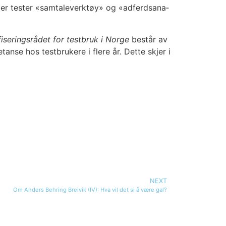
l­ler tes­ter «sam­ta­le­verk­tøy» og «adferds­ana­
­fi­se­rings­rå­det for test­bruk i Nor­ge
består av
an­se hos test­bru­ke­re i fle­re år. Det­te skjer i
NEXT
Om Anders Behring Breivik (IV): Hva vil det si å være gal?