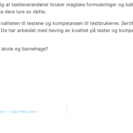
g at test­le­ve­ran­dø­rer bru­ker magis­ke for­mu­le­rin­ger og ka
la dere lure av det­te.
­li­te­ten til tes­te­ne og kom­pe­tan­sen til test­bru­ker­ne.
Ser­ti
r. De har arbei­det med heving av kva­li­tet på tes­ter og kom­pe­t
r i sko­le og barne­hage?
ere – i dag: HMS-sjefen