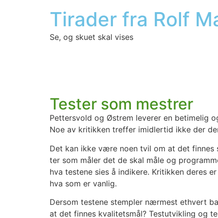
Tirader fra Rolf 
Se, og skuet skal vises
Tester som mestrer
Petter­s­vold og Øst­rem leve­rer en beti­me­lig o
Noe av kri­tik­ken tref­fer imid­ler­tid ikke der de
Det kan ikke være noen tvil om at det fin­nes 
ter som måler det de skal måle og pro­gram­mer s
hva tes­te­ne sies å indi­ke­re. Kri­tik­ken dere
hva som er van­lig.
Der­som tes­te­ne stemp­ler nær­mest ethvert ba
at det fin­nes kva­li­tets­mål? Test­ut­vik­ling og