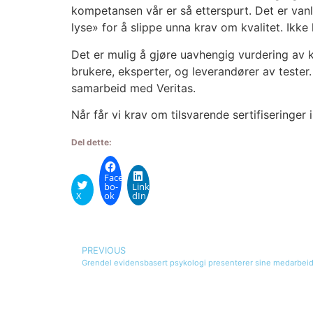
kom­pe­tan­sen vår er så etter­spurt. Det er van­li
ly­se» for å slip­pe unna krav om kva­li­tet. Ikke 
Det er mulig å gjø­re uav­hen­gig vur­de­ring av kva
bru­ke­re, eks­per­ter, og leve­ran­dø­rer av tes­te
sam­ar­beid med Veri­tas.
Når får vi krav om til­sva­ren­de ser­ti­fi­se­rin­ge
Del dette:
Face­
bo­
Linke­
X
ok
dIn
PREVIOUS
Grendel evidensbasert psykologi presenterer sine medarbeid