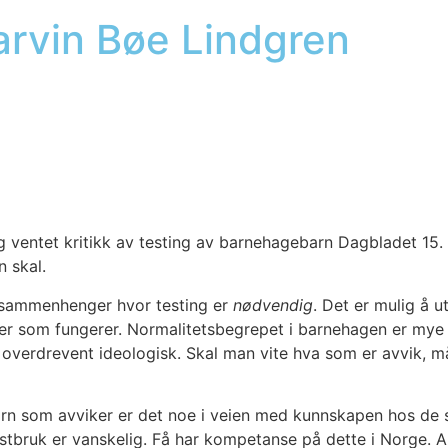
Marvin Bøe Lindgren
g ven­tet kri­tikk av tes­ting av barne­hage­barn Dag­bla­det 15.
n skal.
sam­men­hen­ger hvor tes­ting er
nød­ven­dig
. Det er mulig å ut
om fun­ge­rer. Nor­ma­li­tets­be­gre­pet i barne­ha­gen er mye
s er over­dre­vent ideo­lo­gisk. Skal man vite hva som er avvik, 
rn som avvi­ker er det noe i vei­en med kunn­ska­pen hos de som
 test­bruk er vans­ke­lig. Få har kom­pe­tan­se på det­te i Nor­ge.