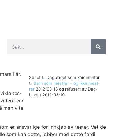
 mars i år.
Sendt til Dag­bla­det som kom­men­tar
til
Barn som mest­rer – og ikke mest­
rer
2012-03-16 og refu­sert av Dag­
vik­le tes­
bla­det 2012-03-19
 vide­re enn
må man vite
 er ansvar­li­ge for inn­kjøp av tes­ter. Vet de
 Alle som kan det­te, job­ber med det­te for­di