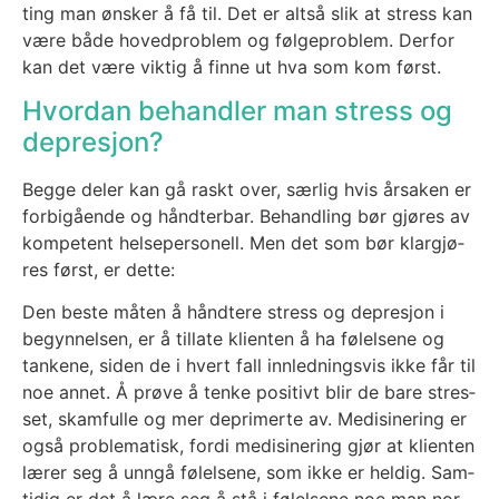
ting man øns­ker å få til. Det er alt­så slik at stress kan
være både hoved­pro­blem og følge­pro­blem. Der­for
kan det være vik­tig å fin­ne ut hva som kom først.
Hvordan behandler man stress og
depresjon?
Beg­ge deler kan gå raskt over, sær­lig hvis årsa­ken er
forbi­gå­en­de og hånd­ter­bar. Behand­ling bør gjø­res av
kom­pe­tent helse­per­so­nell. Men det som bør klar­gjø­
res først, er det­te:
Den bes­te måten å hånd­te­re stress og depre­sjon i
begyn­nel­sen, er å til­la­te kli­en­ten å ha følel­se­ne og
tan­ke­ne, siden de i hvert fall inn­led­nings­vis ikke får til
noe annet. Å prø­ve å ten­ke posi­tivt blir de bare stres­
set, skam­ful­le og mer depri­mer­te av. Medi­si­ne­ring er
også pro­ble­ma­tisk, for­di medi­si­ne­ring gjør at kli­en­ten
lærer seg å unn­gå følel­se­ne, som ikke er hel­dig. Sam­