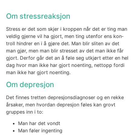
Om stressreaksjon
Stress er det som skjer i krop­pen når det er ting man
vel­dig gjer­ne vil ha gjort, men ting uten­for ens kon­
troll hind­rer en i å gjø­re det. Man blir sli­ten av det
man gjør, men man blir stres­set av det man ikke får
gjort. Der­for går det an å føle seg utkjørt etter en hel
dag hvor man ikke har gjort noen­ting, nett­opp for­di
man ikke har gjort noen­ting.
Om depresjon
Det fin­nes tret­ten depre­sjons­dia­gno­ser og en rek­ke
årsa­ker, men hvor­dan depre­sjon føles kan grovt
grup­pes inn i to:
Man har det vondt
Man føler ingen­ting