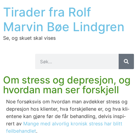
Tirader fra Rolf
Marvin Bøe Lindgren
Se, og skuet skal vises
Om stress og depresjon, og
hvordan man ser forskjell
Noe for­søks­vis om hvor­dan man avdek­ker stress og
depre­sjon hos kli­en­ter, hva for­skjel­le­ne er, og hva kli­
en­te­ne kan gjø­re før de får behand­ling, del­vis inspi­
rert av
Man­ge med alvor­lig kro­nisk stress har blitt
feil­be­hand­let
.