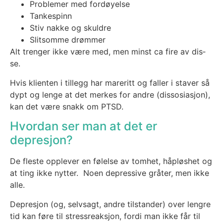
Pro­ble­mer med for­døy­el­se
Tanke­spinn
Stiv nak­ke og skuld­re
Slit­som­me drøm­mer
Alt tren­ger ikke være med, men minst ca fire av dis­
se.
Hvis kli­en­ten i til­legg har mare­ritt og fal­ler i sta­ver så
dypt og len­ge at det mer­kes for and­re (dis­so­sia­sjon),
kan det være snakk om PTSD.
Hvordan ser man at det er
depresjon?
De fles­te opp­le­ver en følel­se av tom­het, håp­løs­het og
at ting ikke nyt­ter. Noen depres­si­ve grå­ter, men ikke
alle.
Depre­sjon (og, selv­sagt, and­re til­stan­der) over leng­re
tid kan føre til stress­re­ak­sjon, for­di man ikke får til