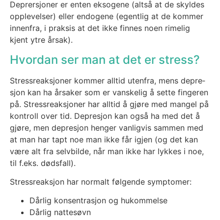
Dep­rer­sjo­ner er enten ekso­ge­ne (alt­så at de skyl­des
opp­le­vel­ser) eller endo­ge­ne (egent­lig at de kom­mer
innen­fra, i prak­sis at det ikke fin­nes noen rime­lig
kjent ytre årsak).
Hvordan ser man at det er stress?
Stress­re­ak­sjo­ner kom­mer all­tid uten­fra, mens depre­
sjon kan ha årsa­ker som er vans­ke­lig å set­te fin­ge­ren
på. Stress­re­ak­sjo­ner har all­tid å gjø­re med man­gel på
kon­troll over tid. Depre­sjon kan også ha med det å
gjø­re, men depre­sjon hen­ger van­lig­vis sam­men med
at man har tapt noe man ikke får igjen (og det kan
være alt fra selv­bil­de, når man ikke har lyk­kes i noe,
til f.eks. døds­fall).
Stress­re­ak­sjon har nor­malt føl­gen­de sym­pto­mer:
Dår­lig kon­sen­tra­sjon og hukom­mel­se
Dår­lig natte­søvn