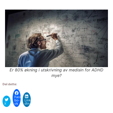
Er 80% økning i utskriv­ning av medi­sin for ADHD
mye?
Del dette:
Face­
bo­
Linke­
X
ok
dIn