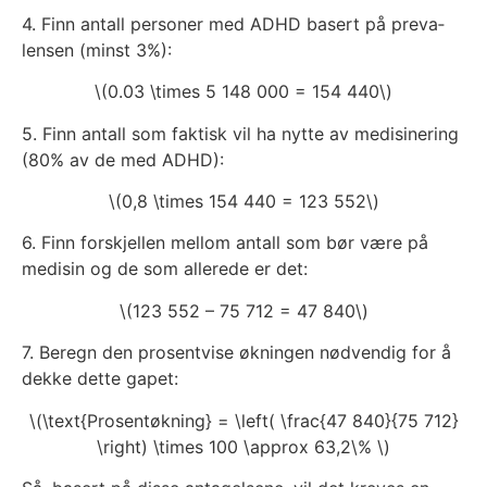
4. Finn antall per­soner med ADHD basert på pre­va­
len­sen (minst 3%):
\(0.03 \times 5 148 000 = 154 440\)
5. Finn antall som fak­tisk vil ha nyt­te av medi­si­ne­ring
(80% av de med ADHD):
\(0,8 \times 154 440 = 123 552\)
6. Finn for­skjel­len mel­lom antall som bør være på
medi­sin og de som alle­re­de er det:
\(123 552 – 75 712 = 47 840\)
7. Beregn den pro­sent­vise øknin­gen nød­ven­dig for å
dek­ke det­te gapet:
\(\text{Prosentøkning} = \left( \frac{47 840}{75 712}
\right) \times 100 \approx 63,2\% \)