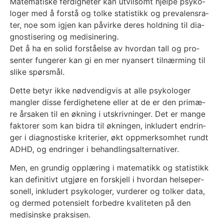
Mate­ma­tis­ke fer­dig­he­ter kan utvil­somt hjel­pe psy­ko­
lo­ger med å for­stå og tol­ke sta­ti­stikk og pre­va­lens­ra­
ter, noe som igjen kan påvir­ke deres hold­ning til dia­
gnos­ti­se­ring og medi­si­ne­ring.
Det å ha en solid for­stå­el­se av hvor­dan tall og pro­
sen­ter fun­ge­rer kan gi en mer nyan­sert til­nær­ming til
sli­ke spørs­mål.
Det­te betyr ikke nød­ven­dig­vis at alle psy­ko­lo­ger
mang­ler dis­se fer­dig­he­te­ne eller at de er den pri­mæ­
re årsa­ken til en økning i utskriv­nin­ger. Det er man­ge
fak­to­rer som kan bidra til øknin­gen, inklu­dert end­rin­
ger i dia­gnos­tis­ke kri­te­ri­er, økt opp­merk­som­het rundt
ADHD, og end­rin­ger i behand­lings­al­ter­na­ti­ver.
Men, en grun­dig opp­læ­ring i mate­ma­tikk og sta­ti­stikk
kan defi­ni­tivt utgjø­re en for­skjell i hvor­dan helse­per­
so­nell, inklu­dert psy­ko­lo­ger, vur­de­rer og tol­ker data,
og der­med poten­si­elt for­bed­re kva­li­te­ten på den
medi­sins­ke prak­si­sen.