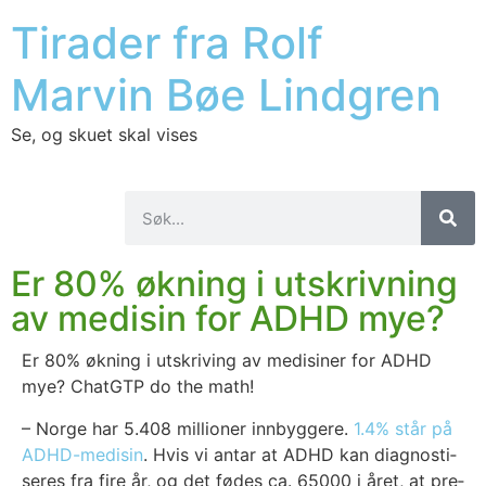
Tirader fra Rolf
Marvin Bøe Lindgren
Se, og skuet skal vises
Er 80% økning i utskrivning
av medisin for ADHD mye?
Er 80% økning i utskri­ving av medi­si­ner for ADHD
mye? Cha­t­GTP do the math!
– Nor­ge har 5.408 mil­lio­ner inn­byg­ge­re.
1.4% står på
ADHD-medi­sin
. Hvis vi antar at ADHD kan dia­gnos­ti­
se­res fra fire år, og det fødes ca. 65000 i året, at pre­