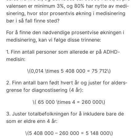
va­len­sen er mini­mum 3%, og 80% har nyt­te av medi­
si­ne­ring, hvor stor pro­sent­vis økning i medi­si­ne­ring
bør i så fall fin­ne sted?
For å fin­ne den nød­ven­di­ge pro­sent­vise øknin­gen i
medi­si­ne­ring, kan vi føl­ge dis­se trin­ne­ne:
1. Finn antall per­soner som alle­re­de er på ADHD-
medi­sin:
\(0,014 \times 5 408 000 = 75 712\)
2. Finn antall barn født hvert år og jus­ter for alders­
gren­se for dia­gnos­ti­se­ring (4 år):
\( 65 000 \times 4 = 260 000\)
3. Jus­ter total­be­folk­nin­gen for å inklu­de­re bare de
som er eld­re enn 4 år:
\(5 408 000 – 260 000 = 5 148 000\)