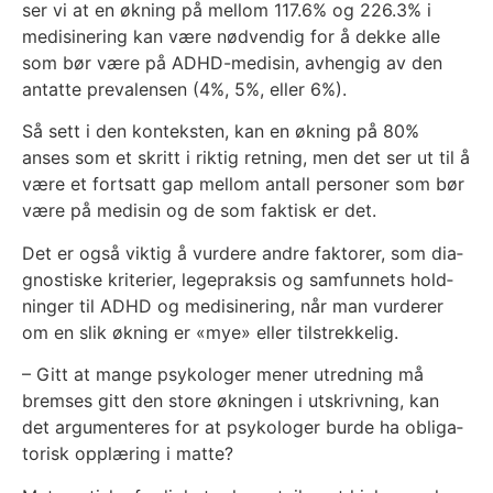
ser vi at en økning på mel­lom 117.6% og 226.3% i
medi­si­ne­ring kan være nød­ven­dig for å dek­ke alle
som bør være på ADHD-medi­sin, avhen­gig av den
antat­te pre­va­len­sen (4%, 5%, eller 6%).
Så sett i den kon­teks­ten, kan en økning på 80%
anses som et skritt i rik­tig ret­ning, men det ser ut til å
være et fort­satt gap mel­lom antall per­soner som bør
være på medi­sin og de som fak­tisk er det.
Det er også vik­tig å vur­de­re and­re fak­to­rer, som dia­
gnos­tis­ke kri­te­ri­er, lege­prak­sis og sam­fun­nets hold­
nin­ger til ADHD og medi­si­ne­ring, når man vur­de­rer
om en slik økning er «mye» eller til­strek­ke­lig.
– Gitt at man­ge psy­ko­lo­ger mener utred­ning må
brem­ses gitt den sto­re øknin­gen i utskriv­ning, kan
det argu­men­te­res for at psy­ko­lo­ger bur­de ha obli­ga­
to­risk opp­læ­ring i mat­te?