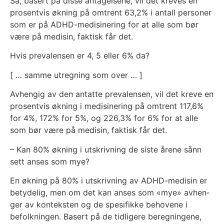
Så, basert på dis­se anta­gel­se­ne, vil det kre­ves en
pro­sent­vis økning på omtrent 63,2% i antall per­soner
som er på ADHD-medi­si­ne­ring for at alle som bør
være på medi­sin, fak­tisk får det.
Hvis pre­va­len­sen er 4, 5 eller 6% da?
[ … sam­me utreg­ning som over … ]
Avhen­gig av den antat­te pre­va­len­sen, vil det kre­ve en
pro­sent­vis økning i medi­si­ne­ring på omtrent 117,6%
for 4%, 172% for 5%, og 226,3% for 6% for at alle
som bør være på medi­sin, fak­tisk får det.
– Kan 80% økning i utskriv­ning de sis­te åre­ne sånn
sett anses som mye?
En økning på 80% i utskriv­ning av ADHD-medi­sin er
bety­de­lig, men om det kan anses som «mye» avhen­
ger av kon­teks­ten og de spe­si­fik­ke beho­ve­ne i
befolk­nin­gen. Basert på de tid­li­ge­re bereg­nin­ge­ne,