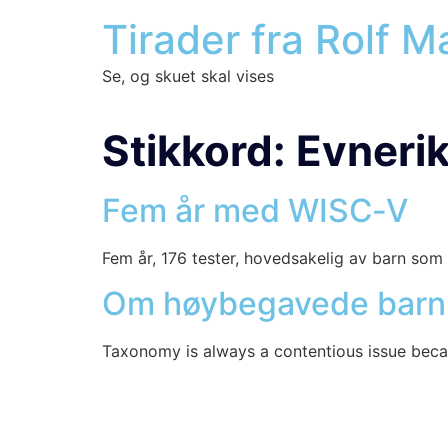
Tirader fra Rolf 
Se, og skuet skal vises
Stikkord:
Evneri
Fem år med WISC‑V
Fem år, 176 tes­ter, hoved­sa­ke­lig av barn som 
Om høybegavede barn
Taxo­no­my is always a con­ten­tious issue beca