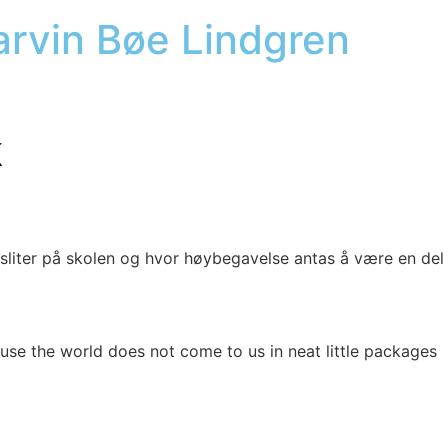
Marvin Bøe Lindgren
k
sli­ter på sko­len og hvor høy­be­ga­vel­se antas å være en del a
u­se the world does not come to us in neat litt­le pack­a­ges