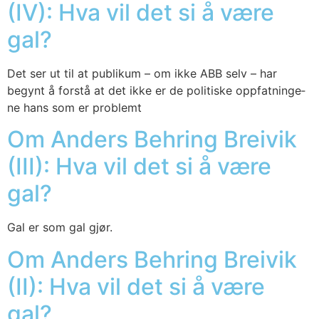
(IV): Hva vil det si å være
gal?
Det ser ut til at pub­li­kum – om ikke ABB selv – har
begynt å for­stå at det ikke er de poli­tis­ke opp­fat­nin­ge­
ne hans som er pro­blemt
Om Anders Behring Breivik
(III): Hva vil det si å være
gal?
Gal er som gal gjør.
Om Anders Behring Breivik
(II): Hva vil det si å være
gal?