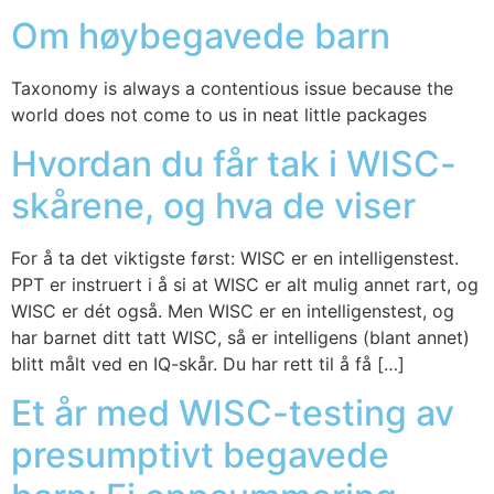
Om høybegavede barn
Taxo­no­my is always a con­ten­tious issue becau­se the
world does not come to us in neat litt­le pack­a­ges
Hvordan du får tak i WISC-
skårene, og hva de viser
For å ta det vik­tigs­te først: WISC er en intel­li­gens­test.
PPT er instru­ert i å si at WISC er alt mulig annet rart, og
WISC er dét også. Men WISC er en intel­li­gens­test, og
har bar­net ditt tatt WISC, så er intel­li­gens (blant annet)
blitt målt ved en IQ-skår. Du har rett til å få […]
Et år med WISC-testing av
presumptivt begavede