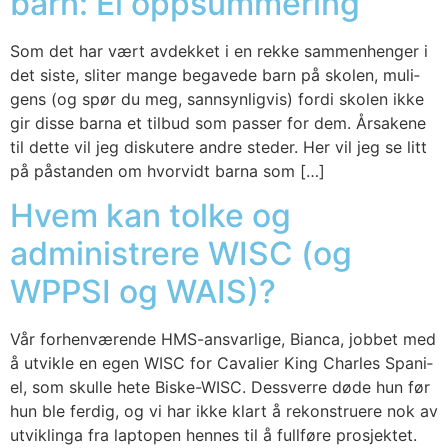
barn: Ei oppsummering
Som det har vært avdek­ket i en rek­ke sam­men­hen­ger i
det sis­te, sli­ter man­ge bega­ve­de barn på sko­len, muli­
gens (og spør du meg, sann­syn­lig­vis) for­di sko­len ikke
gir dis­se bar­na et til­bud som pas­ser for dem. Årsa­ke­ne
til det­te vil jeg dis­ku­te­re and­re ste­der. Her vil jeg se litt
på påstan­den om hvor­vidt bar­na som […]
Hvem kan tolke og
administrere WISC (og
WPPSI og WAIS)?
Vår for­hen­væ­ren­de HMS-ansvar­li­ge, Bian­ca, job­bet med
å utvik­le en egen WISC for Cava­li­er King Char­les Spa­ni­
el, som skul­le hete Bis­ke-WISC. Dess­ver­re døde hun før
hun ble fer­dig, og vi har ikke klart å rekon­stru­ere nok av
utvik­lin­ga fra lap­to­pen hen­nes til å full­fø­re pro­sjek­tet.