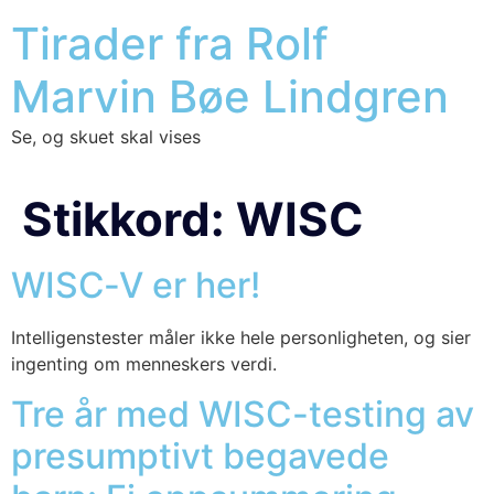
Tirader fra Rolf
Marvin Bøe Lindgren
Se, og skuet skal vises
Stikkord:
WISC
WISC‑V er her!
Intel­li­gens­tes­ter måler ikke hele per­son­lig­he­ten, og sier
ingen­ting om men­nes­kers ver­di.
Tre år med WISC-testing av
presumptivt begavede