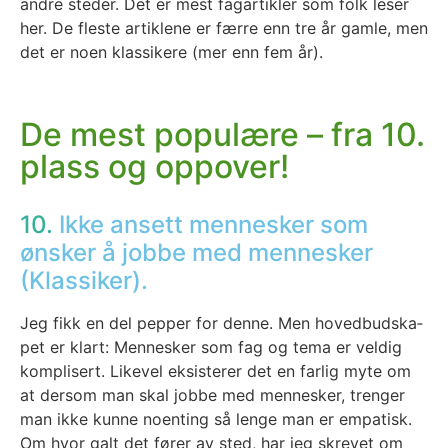
and­re ste­der. Det er mest fag­ar­tik­ler som folk leser
her. De fles­te artik­le­ne er fær­re enn tre år gam­le, men
det er noen klas­si­ke­re (mer enn fem år).
De mest populære – fra 10.
plass og oppover!
10.
Ikke ansett mennesker som
ønsker å jobbe med mennesker
(Klassiker).
Jeg fikk en del pep­per for den­ne. Men hoved­bud­ska­
pet er klart: Men­nes­ker som fag og tema er vel­dig
kom­pli­sert. Like­vel eksis­te­rer det en far­lig myte om
at der­som man skal job­be med men­nes­ker, tren­ger
man ikke kun­ne noen­ting så len­ge man er empa­tisk.
Om hvor galt det fører av sted, har jeg skre­vet om