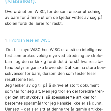
(Klassiker).
Over­ord­net om WISC, for de som øns­ker utred­ning
av barn for å fin­ne ut om de kje­der vet­tet av seg på
sko­len for­di de lærer for raskt.
1.
Hvor­dan lese en WISC
Det blir mye WISC her. WISC er alt­så en intel­li­gens­
test som bru­kes vel­dig mye ved utred­ning av skole­
barn, og den er kin­kig for­di det å for­stå hva resul­ta­
te­ne betyr er gans­ke kre­ven­de. Det kan ha sto­re kon­
se­kven­ser for barn, der­som den som tes­ter leser
resul­ta­te­ne feil.
Jeg ten­ker av og til på å skri­ve et stort doku­ment
som tar for seg alt. Men jeg tror en del for­eld­re tren­
ger det litt stykke­vis, så spe­sia­li­ser­te artik­ler for
bestem­te spørs­mål tror jeg kan­skje ikke er så dumt.
Uan­sett – det sier sitt at den­ne tre år gam­le artik­ke­