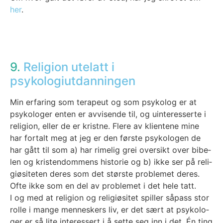
her
.
9.
Religion utelatt i
psykologiutdanningen
Min erfa­ring som tera­peut og som psy­ko­log er at
psy­ko­lo­ger enten er avvi­sen­de til, og uin­ter­es­ser­te i
reli­gion, eller de er krist­ne. Fle­re av kli­en­te­ne mine
har for­talt meg at jeg er den førs­te psy­ko­lo­gen de
har gått til som a) har rime­lig grei over­sikt over bibe­
len og kris­ten­dom­mens his­to­rie og b) ikke ser på reli­
giø­si­te­ten deres som det størs­te pro­ble­met deres.
Ofte ikke som en del av pro­ble­met i det hele tatt.
I og med at reli­gion og reli­giø­si­tet spil­ler såpass stor
rol­le i man­ge men­nes­kers liv, er det sært at psy­ko­lo­
ger er så lite inter­es­sert i å set­te seg inn i det. Én ting