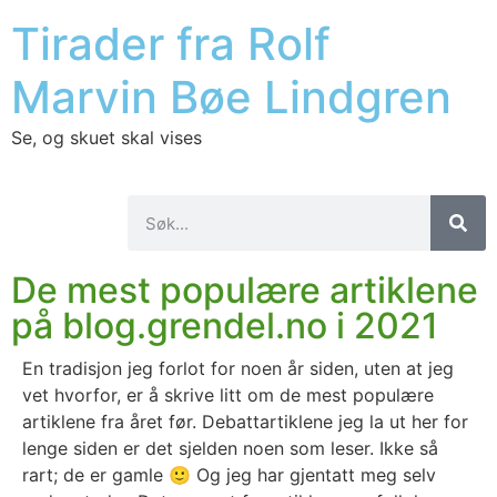
Tirader fra Rolf
Marvin Bøe Lindgren
Se, og skuet skal vises
De mest populære artiklene
på blog.grendel.no i 2021
En tra­di­sjon jeg for­lot for noen år siden, uten at jeg
vet hvor­for, er å skri­ve litt om de mest popu­læ­re
artik­le­ne fra året før. Debatt­ar­tik­le­ne jeg la ut her for
len­ge siden er det sjel­den noen som leser. Ikke så
rart; de er gam­le 🙂 Og jeg har gjen­tatt meg selv