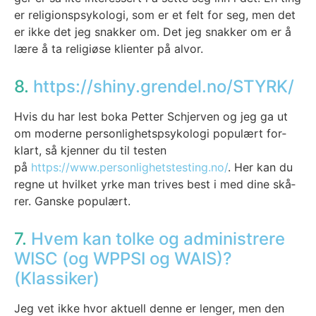
er reli­gions­psy­ko­lo­gi, som er et felt for seg, men det
er ikke det jeg snak­ker om. Det jeg snak­ker om er å
lære å ta reli­giø­se kli­en­ter på alvor.
8.
https://shiny.grendel.no/STYRK/
Hvis du har lest boka Petter Schjer­ven og jeg ga ut
om moder­ne per­son­lig­hets­psy­ko­lo­gi popu­lært for­
klart, så kjen­ner du til tes­ten
på
https://www.personlighetstesting.no/
. Her kan du
reg­ne ut hvil­ket yrke man tri­ves best i med dine skå­
rer. Gans­ke popu­lært.
7.
Hvem kan tolke og administrere
WISC (og WPPSI og WAIS)?
(Klassiker)
Jeg vet ikke hvor aktu­ell den­ne er len­ger, men den