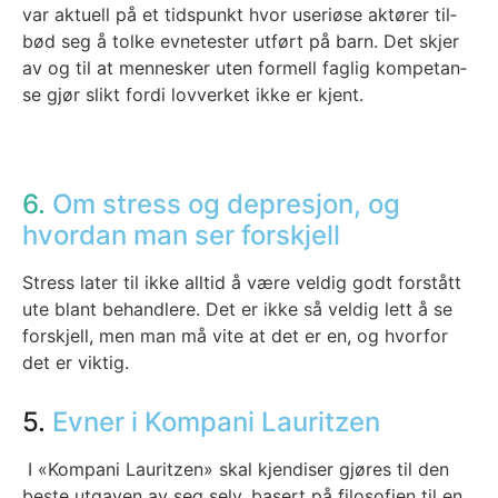
var aktu­ell på et tids­punkt hvor use­riø­se aktø­rer til­
bød seg å tol­ke evne­tes­ter utført på barn. Det skjer
av og til at men­nes­ker uten for­mell fag­lig kom­pe­tan­
se gjør slikt for­di lov­ver­ket ikke er kjent.
6.
Om stress og depresjon, og
hvordan man ser forskjell
Stress later til ikke all­tid å være vel­dig godt for­stått
ute blant behand­le­re. Det er ikke så vel­dig lett å se
for­skjell, men man må vite at det er en, og hvor­for
det er vik­tig.
5.
Evner i Kompani Lauritzen
I «Kom­pa­ni Lau­rit­zen» skal kjen­di­s­er gjø­res til den
bes­te utga­ven av seg selv, basert på filo­so­fi­en til en