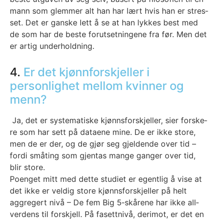
mann som glem­mer alt han har lært hvis han er stres­
set. Det er gans­ke lett å se at han lyk­kes best med
de som har de bes­te for­ut­set­nin­ge­ne fra før. Men det
er artig under­hold­ning.
4.
Er det kjønnforskjeller i
personlighet mellom kvinner og
menn?
Ja, det er sys­te­ma­tis­ke kjønns­for­skjel­ler, sier fors­ke­
re som har sett på data­ene mine. De er ikke sto­re,
men de er der, og de gjør seg gjel­den­de over tid –
for­di små­ting som gjen­tas man­ge gan­ger over tid,
blir sto­re.
Poen­get mitt med det­te stu­di­et er egent­lig å vise at
det ikke er vel­dig sto­re kjønns­for­skjel­ler på helt
aggre­gert nivå – De fem Big 5‑skårene har ikke all­
ver­dens til for­skjell. På fasett­nivå, der­imot, er det en