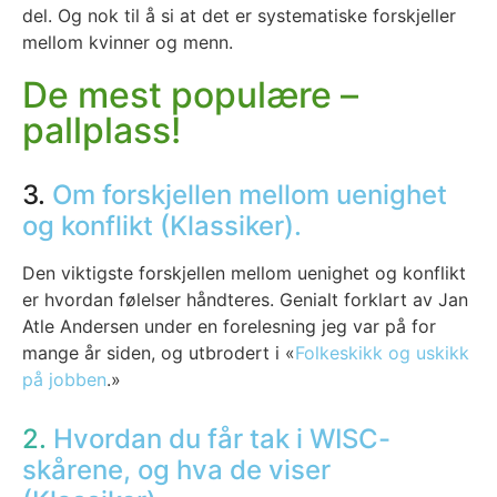
del. Og nok til å si at det er sys­te­ma­tis­ke for­skjel­ler
mel­lom kvin­ner og menn.
De mest populære –
pallplass!
3.
Om forskjellen mellom uenighet
og konflikt (Klassiker).
Den vik­tigs­te for­skjel­len mel­lom uenig­het og kon­flikt
er hvor­dan følel­ser hånd­te­res. Geni­alt for­klart av Jan
Atle Ander­sen under en fore­les­ning jeg var på for
man­ge år siden, og utbro­dert i «
Folke­skikk og uskikk
på job­ben
.»
2.
Hvordan du får tak i WISC-
skårene, og hva de viser